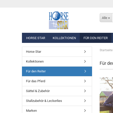
Alle
HORSE STAR
KOLLEKTIONEN
FÜR DEN REITER
Startseite
Horse Star
Eskadron Basics
Oberbekleidung
Kollektionen
Eskadron Platinum Edition 2026/2027
Westen, Jacken & Män
Für de
Eskadron Classic Sports F/S 2026
Reithosen
Für den Reiter
Eskadron Heritage 2025/2026
Turnierbekleidung
Eskadron Dynamic 2025
Für das Pferd
Eskadron Platinum Edition 2025/2026
Sättel & Zubehör
Eskadron Classic - Spring/Summer 2025
Eskadron Heritage 2024/2025
Stallzubehör & Leckerlies
Eskadron Platinum Limited Edition 2024
Eskadron Classic - Spring/Summer 2024
Marken