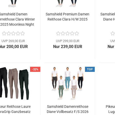
Samshield Damen
Samshield Premium Damen
Samshiel
rreithose Clara Winter
Reithose Clara H/W 2025
Diane 
2025 Moonless Night
UVP 269,00 EUR
UVP 299,00 EUR
UV
Nur 200,00 EUR
Nur 239,00 EUR
Nur
-32%
TOP
keur Reithose Laure
Samshield Damenreithose
Pikeu
raGrip Ganzbesatz
Diane Vollbesatz F/S 2026
Lug