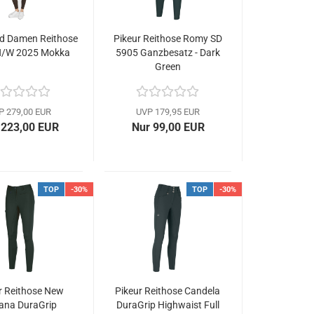
d Damen Reithose
Pikeur Reithose Romy SD
H/W 2025 Mokka
5905 Ganzbesatz - Dark
Green
P 279,00 EUR
UVP 179,95 EUR
 223,00 EUR
Nur 99,00 EUR
TOP
-30%
TOP
-30%
r Reithose New
Pikeur Reithose Candela
ana DuraGrip
DuraGrip Highwaist Full