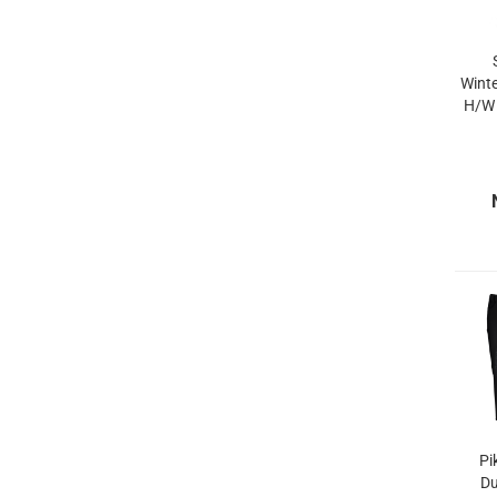
Winte
H/W 
Pi
Du