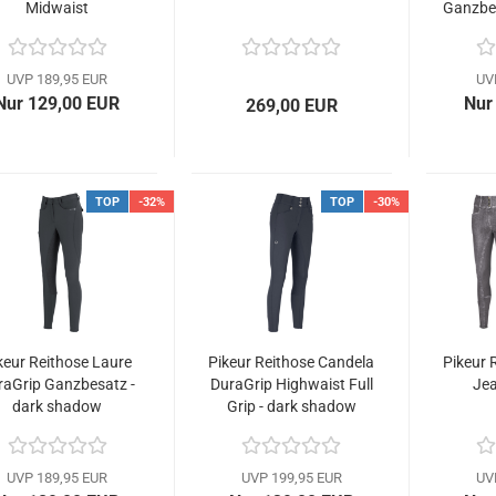
Midwaist
Ganzbes
UVP 189,95 EUR
UV
Nur 129,00 EUR
Nur
269,00 EUR
TOP
-32%
TOP
-30%
keur Reithose Laure
Pikeur Reithose Candela
Pikeur 
raGrip Ganzbesatz -
DuraGrip Highwaist Full
Jea
dark shadow
Grip - dark shadow
UVP 189,95 EUR
UVP 199,95 EUR
UV