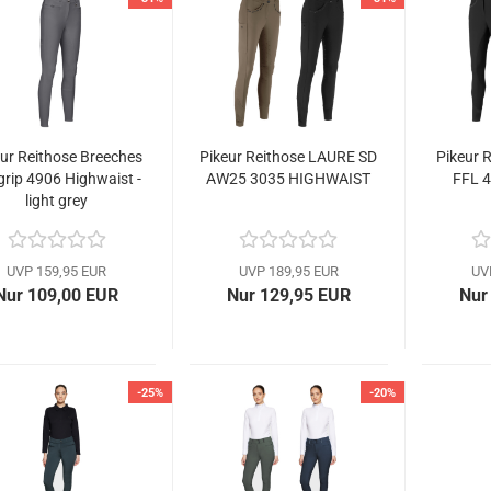
ur Reithose Breeches
Pikeur Reithose LAURE SD
Pikeur 
grip 4906 Highwaist -
AW25 3035 HIGHWAIST
FFL 4
light grey
UVP 159,95 EUR
UVP 189,95 EUR
UV
Nur 109,00 EUR
Nur 129,95 EUR
Nur
-25%
-20%