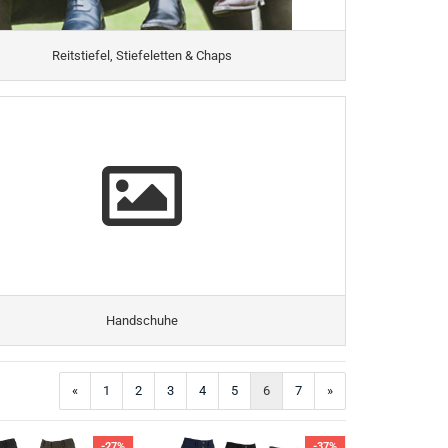
Reitstiefel, Stiefeletten & Chaps
Handschuhe
«
1
2
3
4
5
6
7
»
-27%
-37%