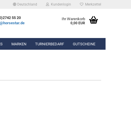
Deutschland
Kundenlogin
Merkzettel
0)2742 55 20
Ihr Warenkorb
e@horsestar.de
0,00 EUR
ES
MARKEN
TURNIERBEDARF
GUTSCHEINE
bekleidung
Gel-Pads
hosen
Lammfell-Pads
ierbekleidung
Winderen Pads
n & Chaps
hör