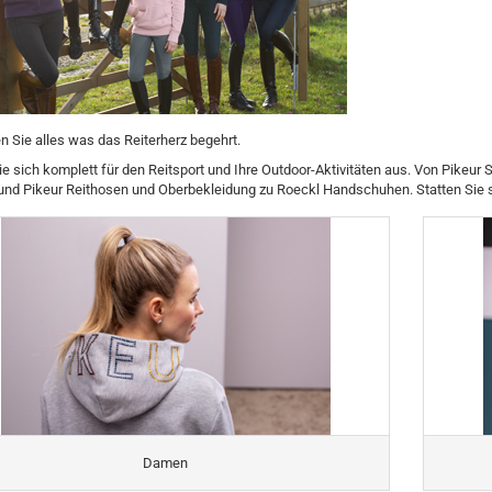
Ganzjahres Reithandschuhe
Schlaufzügel
Gamaschen
Winter Reithandschuhe
Vorderzeuge
Springglocken
Martingal
Bandagen & Unterlagen
Stall- & Transportgamaschen
en Sie alles was das Reiterherz begehrt.
ie sich komplett für den Reitsport und Ihre Outdoor-Aktivitäten aus. Von Pikeur
Anfreßschutz
und Pikeur Reithosen und Oberbekleidung zu Roeckl Handschuhen. Statten Sie s
Hufpflege
Pflegemittel für Fell und Mähne
Kentucky Horsewear Basics
Reitstiefel
Pflegemittel bei Verletzungen
Kentucky Horsewear Decken
Fliegenschutzmittel
Kentucky Horsewear Hundezubehör
Lederpflege
Damen