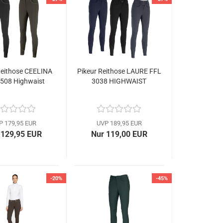
Reithose CEELINA
Pikeur Reithose LAURE FFL
508 Highwaist
3038 HIGHWAIST
P 179,95 EUR
UVP 189,95 EUR
 129,95 EUR
Nur 119,00 EUR
-20%
-45%