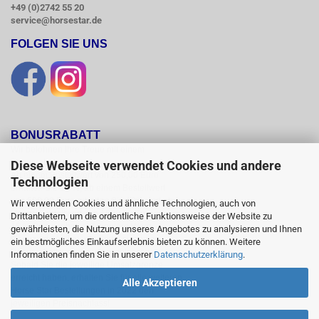
+49 (0)2742 55 20
service@horsestar.de
FOLGEN SIE UNS
BONUSRABATT
Wir belohnen Ihre Treue mit einem

Bonusrabatt.

Diese Webseite verwendet Cookies und andere
Ab einem Bestellwert von 250,00 Euro

Technologien
erhalten Sie 10 %, ab einem Bestellwert

von 500,00 Euro erhalten Sie 12% und ab

Wir verwenden Cookies und ähnliche Technologien, auch von
einem  Bestellwert von 1500,00 Euro

Drittanbietern, um die ordentliche Funktionsweise der Website zu
15 % Bonusrabatt auf reguläre Ware.

gewährleisten, die Nutzung unseres Angebotes zu analysieren und Ihnen
Reduzierte Artikel und Sättel sind vom

ein bestmögliches Einkaufserlebnis bieten zu können. Weitere
Bonusrabattsystem ausgeschlossen.

Informationen finden Sie in unserer
Datenschutzerklärung
.
Sobald Sie die jeweilige Umsatzgrenze

erreicht haben, erhalten Sie für alle weiteren

Alle Akzeptieren
Horse Star Bestellungen in 2022 den

jeweiligen Preisnachlass!