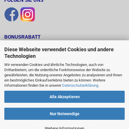
FOLGEN SIE UNS
BONUSRABATT
Wir belohnen Ihre Treue mit einem

Bonusrabatt.

Diese Webseite verwendet Cookies und andere
Ab einem Bestellwert von 250,00 Euro

Technologien
erhalten Sie 10 %, ab einem Bestellwert

von 500,00 Euro erhalten Sie 12% und ab

Wir verwenden Cookies und ähnliche Technologien, auch von
einem  Bestellwert von 1500,00 Euro

Drittanbietern, um die ordentliche Funktionsweise der Website zu
15 % Bonusrabatt auf reguläre Ware.

gewährleisten, die Nutzung unseres Angebotes zu analysieren und Ihnen
Reduzierte Artikel und Sättel sind vom

ein bestmögliches Einkaufserlebnis bieten zu können. Weitere
Bonusrabattsystem ausgeschlossen.

Informationen finden Sie in unserer
Datenschutzerklärung
.
Sobald Sie die jeweilige Umsatzgrenze

erreicht haben, erhalten Sie für alle weiteren

Alle Akzeptieren
Horse Star Bestellungen in 2022 den

jeweiligen Preisnachlass!
Nur Notwendige
Shopsystem
by Gambio.de © 2026
Weitere Informationen